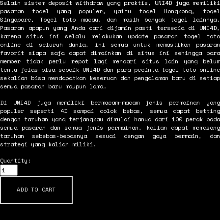
Selain sistem deposit withdraw yang praktis, UNI4D juga memiliki
pasaran togel yang populer, yaitu togel Hongkong, togel
Singapore, Togel toto macau, dan masih banyak togel lainnya.
Pasaran apapun yang Anda cari dijamin pasti tersedia di UNI4D,
karena situs ini selalu melakukan update pasaran togel toto
online di seluruh dunia, ini semua untuk memastikan pasaran
favorit siapa saja dapat dimainkan di situs ini sehingga para
member tidak perlu repot lagi mencari situs lain yang belum
tentu jelas bisa sebaik UNI4D dan para pecinta togel toto online
sekalian bisa mendapatkan keseruan dan pengalaman baru di setiap
semua pasaran baru maupun lama.
Di UNI4D juga memiliki bermacam-macam jenis permainan yang
populer seperti 4D sampai colok bebas, semua dapat betting
dengan taruhan yang terjangkau dimulai hanya dari 100 perak pada
semua pasaran dan semua jenis permainan, kalian dapat memasang
taruhan sebebas-bebasnya sesuai dengan gaya bermain, dan
strategi yang kalian miliki.
Quantity:
ADD TO CART