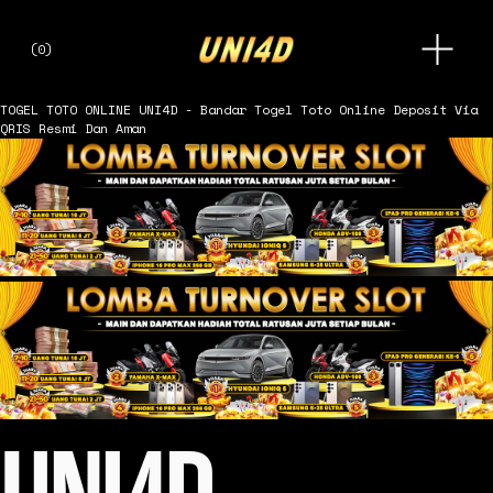
O
(
0
)
p
e
n
TOGEL TOTO ONLINE
UNI4D - Bandar Togel Toto Online Deposit Via
M
QRIS Resmi Dan Aman
e
n
u