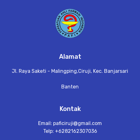
a
il
Alamat
Jl. Raya Saketi - Malingping,Ciruji, Kec. Banjarsari
Banten
Kontak
Email:
paficiruji@gmail.com
Telp: +6282162307036