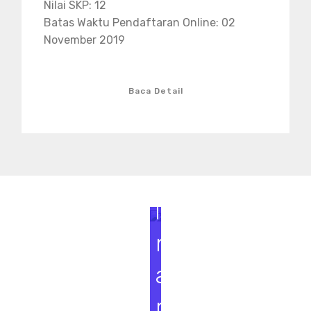
Nilai SKP: 12
Batas Waktu Pendaftaran Online: 02
November 2019
Baca Detail
S
e
m
i
n
a
r