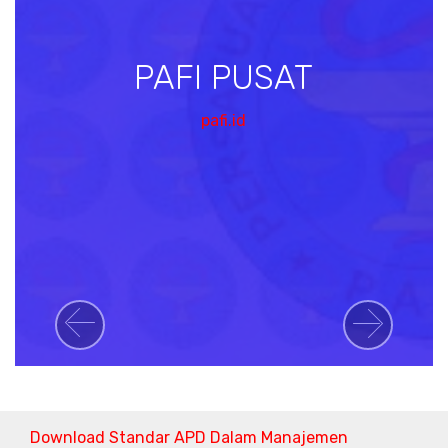
PAFI PUSAT
pafi.id
Previous
Next
Download Standar APD Dalam Manajemen