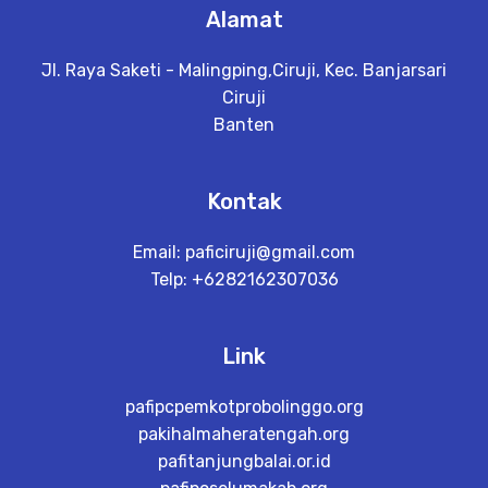
Alamat
Jl. Raya Saketi - Malingping,Ciruji, Kec. Banjarsari
Ciruji​
Banten
Kontak
Email:
paficiruji@gmail.com
Telp: +6282162307036
Link
pafipcpemkotprobolinggo.org
pakihalmaheratengah.org
pafitanjungbalai.or.id